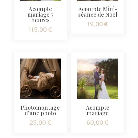
Acompte
Acompte Mini-
mariage 7
séance de Noel
heures
19,00
€
115,00
€
Photomontage
Acompte
d’une photo
mariage
25,00
€
60,00
€