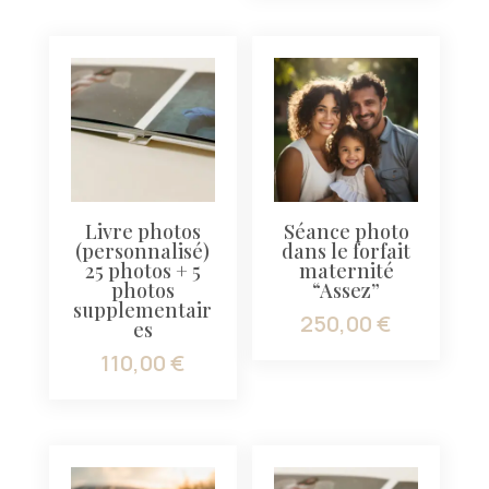
Livre photos
Séance photo
(personnalisé)
dans le forfait
25 photos + 5
maternité
photos
“Assez”
supplementair
250,00
€
es
110,00
€