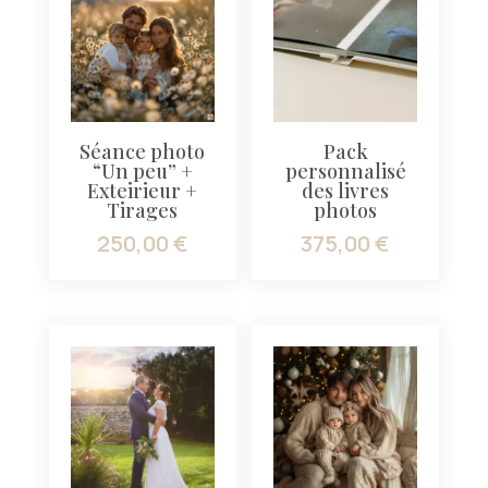
Séance photo
Pack
“Un peu” +
personnalisé
Exteirieur +
des livres
Tirages
photos
250,00
€
375,00
€