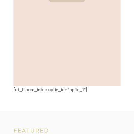
[et_bloom_inline optin_id=”optin_1″]
FEATURED