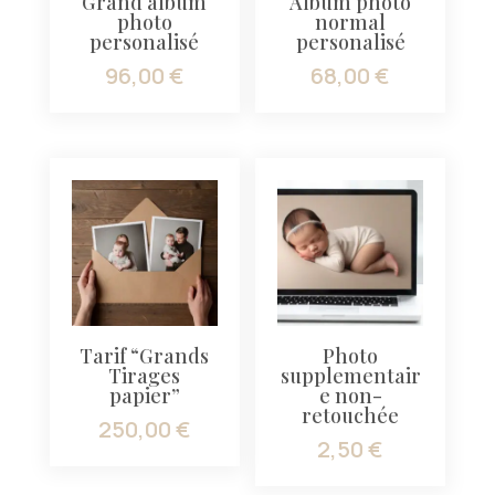
Grand album
Album photo
photo
normal
personalisé
personalisé
96,00
€
68,00
€
Tarif “Grands
Photo
Tirages
supplementair
papier”
e non-
retouchée
250,00
€
2,50
€