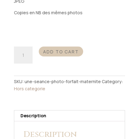
JPEG
Copies en NB des mêmes photos
Une
ADD TO CART
séance
photo
dans
le
SKU:
une-seance-photo-forfait-maternite
Category:
forfait
Hors categorie
"Maternité"
quantity
Description
Description